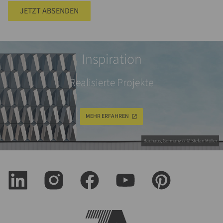
JETZT ABSENDEN
Inspiration
Realisierte Projekte
MEHR ERFAHREN
Bauhaus, Germany // © Stefan Müller