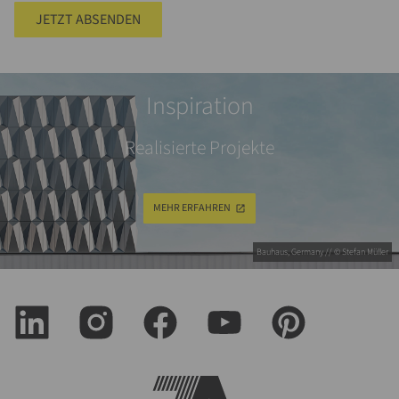
JETZT ABSENDEN
Inspiration
Realisierte Projekte
MEHR ERFAHREN
Bauhaus, Germany // © Stefan Müller