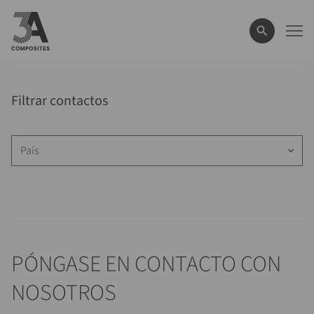
el
término
de
búsqueda
Filtrar contactos
País
keyboard_arrow_down
PÓNGASE EN CONTACTO CON
NOSOTROS