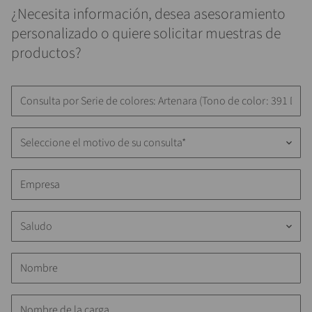
¿Necesita información, desea asesoramiento
personalizado o quiere solicitar muestras de
productos?
Seleccione el motivo de su consulta*
keyboard_arrow_down
Saludo
keyboard_arrow_down