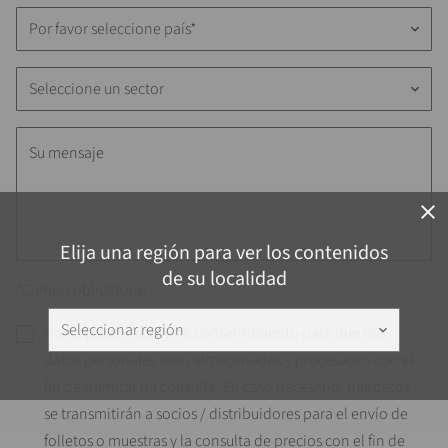
Por favor seleccione país*
keyboard_arrow_down
Seleccione un sector
keyboard_arrow_down
close
Elija una región para ver los contenidos
de su localidad
*Campo obligatorio
Seleccionar región
keyboard_arrow_down
Por la presente doy mi consentimiento para que mis
datos personales sean almacenados y procesados con el
fin de tramitar mi consulta. En caso necesario, mis datos
se transmitirán a socios / distribuidores para el envío de
folletos o muestras y la consulta de precios con el fin de