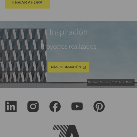
ENVIAR AHORA
Inspiración
Proyectos realizados
MÁS INFORMACIÓN
Bauhaus, Germany // © Stefan Müller