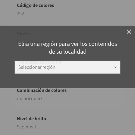
392
close
Recubrimiento de bobinas
Elija una región para ver los contenidos
de su localidad
Seleccionar región
keyboard_arrow_down
neutro
monocromo
Supermat