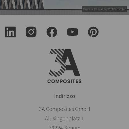
Bauhaus, Germany // © Stefan Müller
Indirizzo
3A Composites GmbH
Alusingenplatz 1
78224 Singen