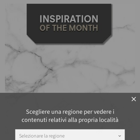
close
Scegliere una regione per vedere i
contenuti relativi alla propria località
Selezionare la regione
keyboard_arrow_down