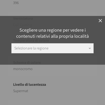
396
close
Coil Coating
Scegliere una regione per vedere i
contenuti relativi alla propria località
neutro
Selezionare la regione
keyboard_arrow_down
monocromo
Supermat