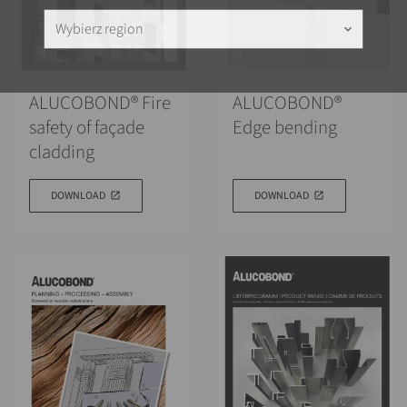
Wybierz region
keyboard_arrow_down
ALUCOBOND® Fire
ALUCOBOND®
safety of façade
Edge bending
cladding
DOWNLOAD
DOWNLOAD