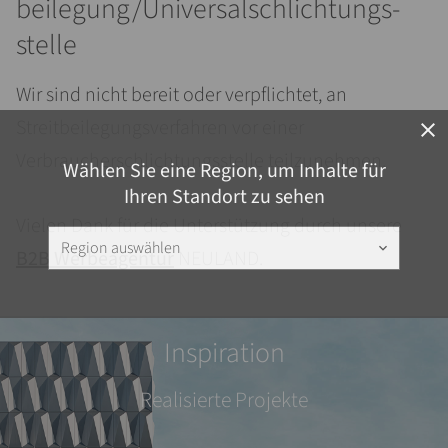
beilegung/Universal­schlichtungs­
stelle
Wir sind nicht bereit oder verpflichtet, an
Streitbeilegungsverfahren vor einer
close
Verbraucherschlichtungsstelle teilzunehmen.
Wählen Sie eine Region, um Inhalte für
Ihren Standort zu sehen
Vielen Dank für die Unterstützung durch unsere
Region auswählen
keyboard_arrow_down
B2B Werbeagentur
NEULAND.
Inspiration
Realisierte Projekte