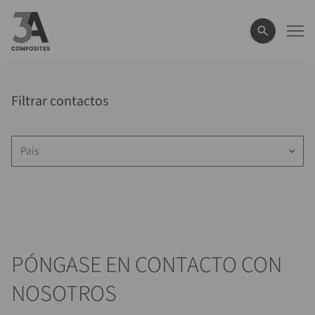
el
término
de
búsqueda
Filtrar contactos
País
keyboard_arrow_down
PÓNGASE EN CONTACTO CON
NOSOTROS