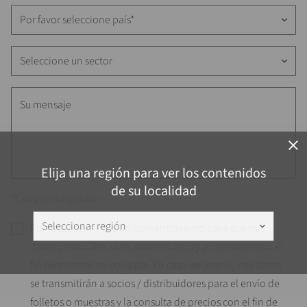
Por favor seleccione país*
keyboard_arrow_down
Seleccione un sector
keyboard_arrow_down
close
Elija una región para ver los contenidos
de su localidad
*Campo obligatorio
Seleccionar región
keyboard_arrow_down
Por la presente doy mi consentimiento para que mis
datos personales sean almacenados y procesados con el
fin de tramitar mi consulta. En caso necesario, mis datos
se transmitirán a socios / distribuidores para el envío de
folletos o muestras y la consulta de precios con el fin de