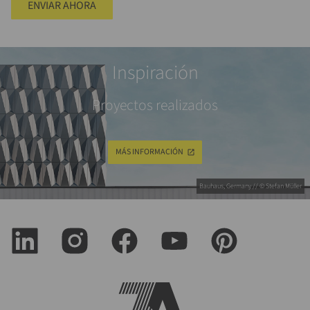
ENVIAR AHORA
Inspiración
Proyectos realizados
MÁS INFORMACIÓN
Bauhaus, Germany // © Stefan Müller