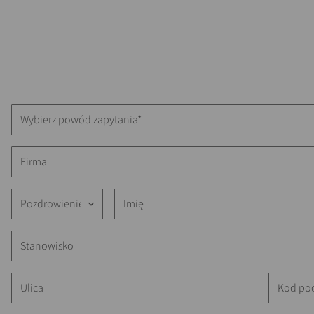
Wybierz powód zapytania*
Pozdrowienie
keyboard_arrow_down