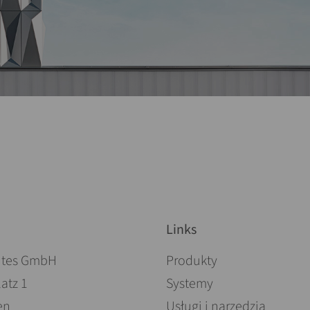
Links
Pomiń nawigacje
ites GmbH
Produkty
atz 1
Systemy
en
Usługi i narzędzia