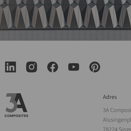
Adres
3A Compos
Alusingenpl
78224 Sing