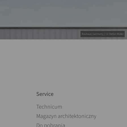
Bauhaus, Germany // © Stefan Müller
Service
Pomiń nawigacje
Technicum
Magazyn architektoniczny
Do pobrania