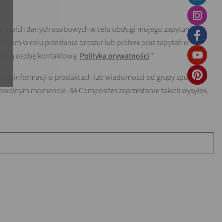
e moich danych osobowych w celu obsługi mojego zapytania. W
lerom w celu przesłania broszur lub próbek oraz zapytań o
okalną osobę kontaktową.
Polityka prywatności
*
ites informacji o produktach lub wiadomości od grupy spółek na
dowolnym momencie. 3A Composites zaprzestanie takich wysyłek,