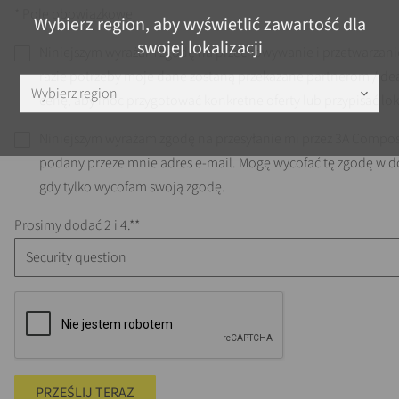
* Pole obowiązkowe
Wybierz region, aby wyświetlić zawartość dla
swojej lokalizacji
Niniejszym wyrażam zgodę na przechowywanie i przetwarzani
razie potrzeby moje dane zostaną przekazane partnerom / dea
Wybierz region
keyboard_arrow_down
cenę, aby móc przygotować konkretne oferty lub przypisać l
Niniejszym wyrażam zgodę na przesyłanie mi przez 3A Compos
podany przeze mnie adres e-mail. Mogę wycofać tę zgodę w 
gdy tylko wycofam swoją zgodę.
Prosimy dodać 2 i 4.*
PRZEŚLIJ TERAZ