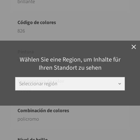
brillante
826
close
Wählen Sie eine Region, um Inhalte für
Impresión digital con acabado Coil Coating
Ihren Standort zu sehen
Seleccionar región
keyboard_arrow_down
neutro
policromo