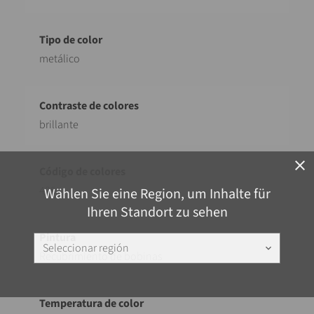
metálico
brillante
close
405
Wählen Sie eine Region, um Inhalte für
Ihren Standort zu sehen
Seleccionar región
keyboard_arrow_down
Recubrimiento de bobinas