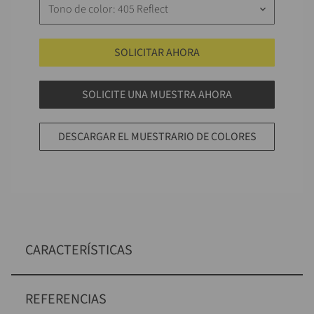
Tono de color: 405 Reflect
keyboard_arrow_down
SOLICITAR AHORA
SOLICITE UNA MUESTRA AHORA
DESCARGAR EL MUESTRARIO DE COLORES
CARACTERÍSTICAS
REFERENCIAS