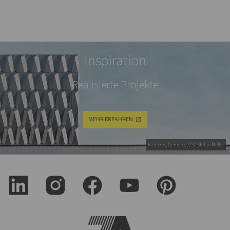
Inspiration
Realisierte Projekte
MEHR ERFAHREN
Bauhaus, Germany // © Stefan Müller