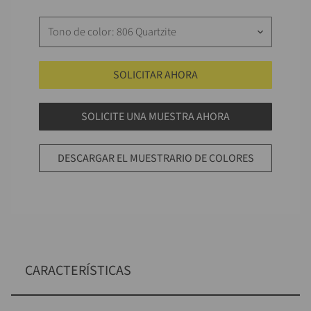
Tono de color: 806 Quartzite
keyboard_arrow_down
SOLICITAR AHORA
SOLICITE UNA MUESTRA AHORA
DESCARGAR EL MUESTRARIO DE COLORES
CARACTERÍSTICAS