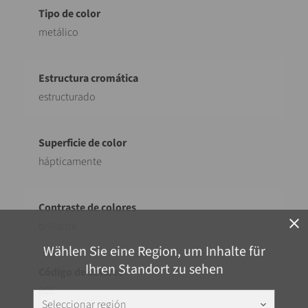
metálico
estructurado
hápticamente
close
brillante
Wählen Sie eine Region, um Inhalte für
Ihren Standort zu sehen
806
Seleccionar región
keyboard_arrow_down