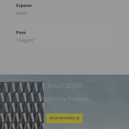
4 mm
7,6 kg/m²
Inspiration
Realisierte Projekte
MEHR ERFAHREN