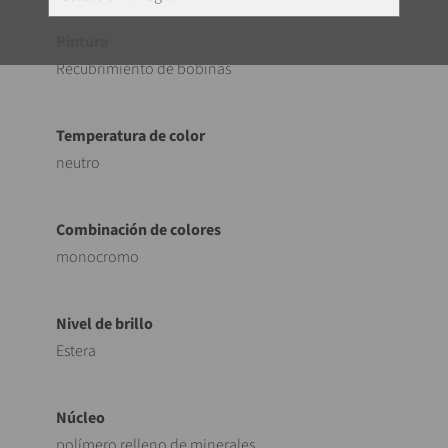
Recubrimiento de bobinas
neutro
monocromo
Estera
polímero relleno de minerales