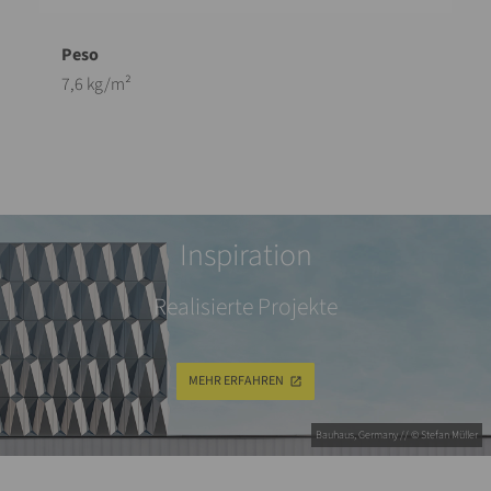
7,6 kg/m²
Inspiration
Realisierte Projekte
MEHR ERFAHREN
Bauhaus, Germany // © Stefan Müller