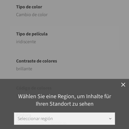
Cambio de color
iridiscente
brillante
close
Wählen Sie eine Region, um Inhalte für
917
Ihren Standort zu sehen
Seleccionar región
keyboard_arrow_down
Recubrimiento de bobinas