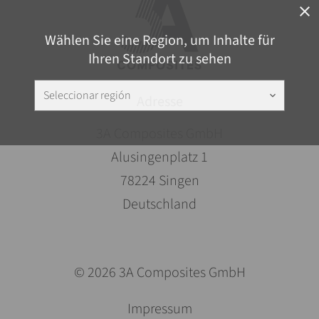
close
Wählen Sie eine Region, um Inhalte für
Ihren Standort zu sehen
Seleccionar región
keyboard_arrow_down
Adresse
3A Composites GmbH
Alusingenplatz 1
78224 Singen
Deutschland
© 2026 3A Composites GmbH
Saltar
Impressum