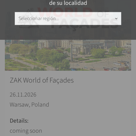
de su localidad
Seleccionar región
keyboard_arrow_down
ZAK World of Façades
26.11.2026
Warsaw, Poland
Details:
coming soon