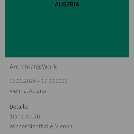
Architect@Work
16.09.2026 – 17.09.2026
Vienna, Austria
Details:
Stand no. 70
Wiener Stadthalle, Vienna