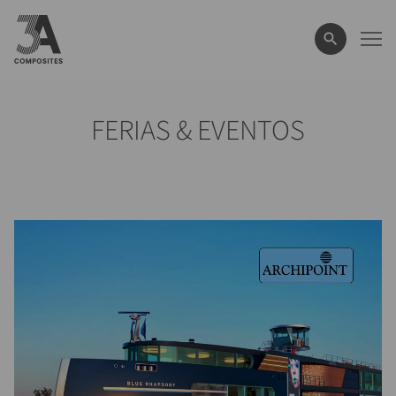
el
término
de
búsqueda
FERIAS & EVENTOS