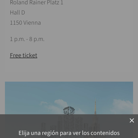
Roland Rainer Platz 1
Hall D
1150 Vienna
1 p.m. - 8 p.m.
Free ticket
close
Elija una región para ver los contenidos