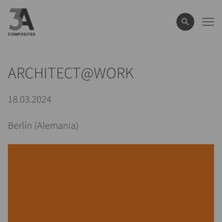
el
término
de
búsqueda
ARCHITECT@WORK
18.03.2024
Berlín (Alemania)