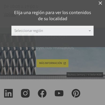
close
De 10:00 a 19:00 h
Elija una región para ver los contenidos
Volver
de su localidad
Seleccionar región
keyboard_arrow_down
Inspiración
Proyectos realizados
MÁS INFORMACIÓN
Bauhaus, Germany // © Stefan Müller