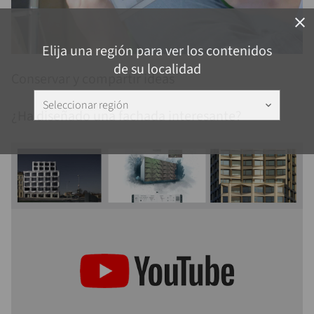
close
Elija una región para ver los contenidos
de su localidad
Conservar y compartir ideas
Seleccionar región
keyboard_arrow_down
¿Ha diseñado una fachada interesante?