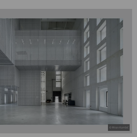
© Miran Kambič