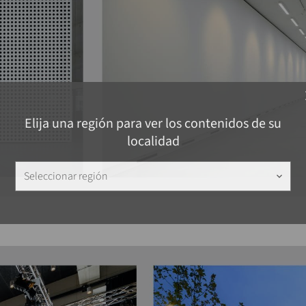
c
Elija una región para ver los contenidos de su
localidad
Seleccionar región
keyboard_arrow_down