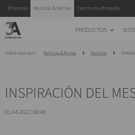
el
Saltar navegación
Empresa
Noticias & fechas
Centro multimedia
término
de
Saltar navegación
PRODUCTOS
SIST
búsqueda
Usted está aquí:
Noticias & fechas
Noticias
Detalle
INSPIRACIÓN DEL MES
01.04.2022 08:48