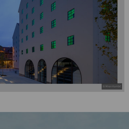
© Miran Kambič