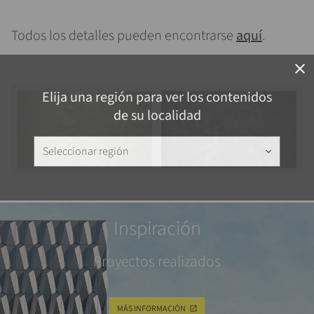
Todos los detalles pueden encontrarse
aquí
.
close
Elija una región para ver los contenidos
de su localidad
Seleccionar región
keyboard_arrow_down
Inspiración
Proyectos realizados
MÁS INFORMACIÓN