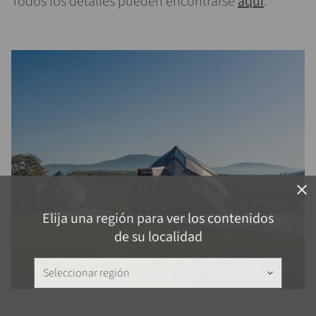
Todos los detalles pueden encontrarse
aquí
.
close
Elija una región para ver los contenidos
de su localidad
Seleccionar región
keyboard_arrow_down