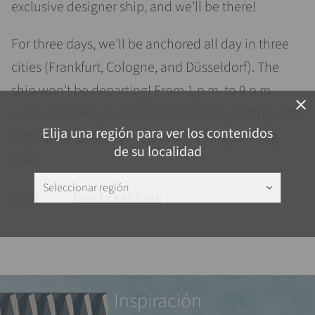
exclusive designer ship, and we'll be there!
For three days, we'll be anchored all day in three
cities (Frankfurt, Cologne, and Düsseldorf). The
ship won't be departing! From 1 p.m. to 9 p.m.,
close
we'll welcome you in an extraordinary setting with
Elija una región para ver los contenidos
high-quality, freshly prepared walking catering
de su localidad
(free).
Seleccionar región
keyboard_arrow_down
Book your
free ticket here
now.
Inspiración