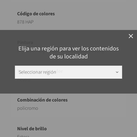
878 HAP
close
Elija una región para ver los contenidos
Impresión digital con acabado Coil Coating
de su localidad
Seleccionar región
keyboard_arrow_down
neutro
policromo