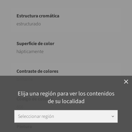
estructurado
hápticamente
brillante
close
Elija una región para ver los contenidos
de su localidad
806
Seleccionar región
keyboard_arrow_down