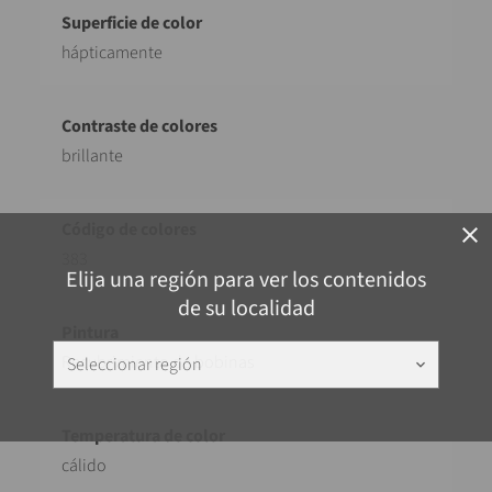
hápticamente
brillante
close
383
Elija una región para ver los contenidos
de su localidad
Recubrimiento de bobinas
Seleccionar región
keyboard_arrow_down
cálido