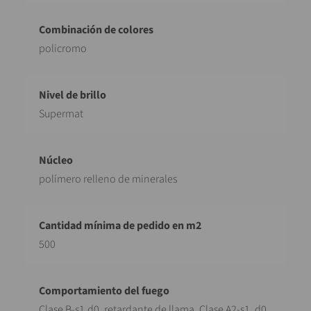
policromo
Supermat
polímero relleno de minerales
500
Clase B-s1,d0, retardante de llama, Clase A2-s1, d0,