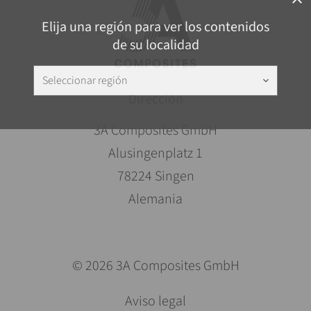
Elija una región para ver los contenidos
de su localidad
Seleccionar región
keyboard_arrow_down
Dirección
3A Composites GmbH
Alusingenplatz 1
78224 Singen
Alemania
© 2026 3A Composites GmbH
Saltar
Aviso legal