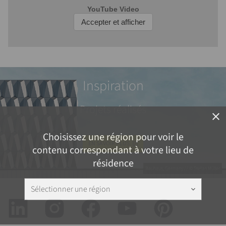
Inspiration
Projets réalisés
close
Choisissez une région pour voir le
EN SAVOIR PLUS
contenu correspondant à votre lieu de
résidence
Bauhaus, Germany // © Stefan Müller
Sélectionner une région
keyboard_arrow_down