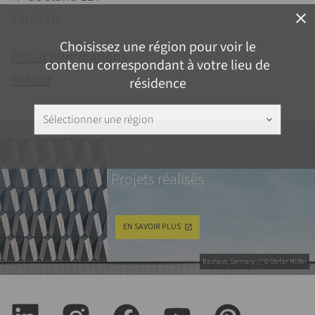
13h-21h
close
Choisissez une région pour voir le
Plus d'informations
contenu correspondant à votre lieu de
Retour
résidence
Sélectionner une région
keyboard_arrow_down
Inspiration
Projets réalisés
EN SAVOIR PLUS
Bauhaus, Germany // © Stefan Müller