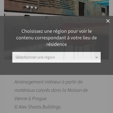
close
Choisissez une région pour voir le
contenu correspondant à votre lieu de
résidence
Sélectionner une région
keyboard_arrow_down
Aménagement intérieur à partir de
matériaux colorés dans la Maison de
Vienne à Prague
© Alex Shoots Buildings