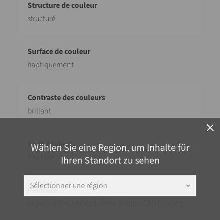
structuré
haptiquement
brillant
close
Wählen Sie eine Region, um Inhalte für
840 HAP
Ihren Standort zu sehen
Sélectionner une région
keyboard_arrow_down
Impression numérique avec finition Coil Coating