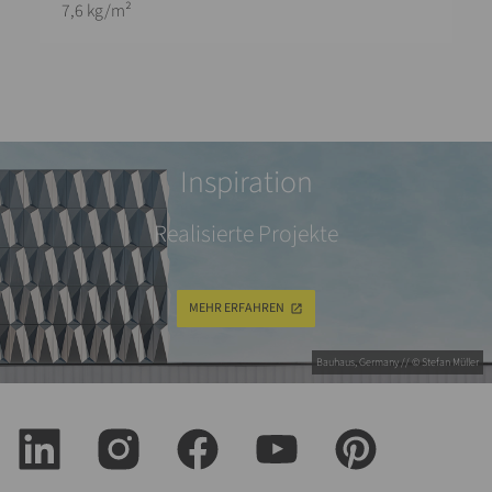
7,6 kg/m²
Inspiration
Realisierte Projekte
MEHR ERFAHREN
Bauhaus, Germany // © Stefan Müller