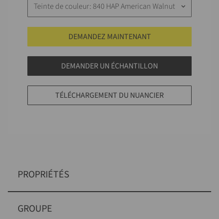
Teinte de couleur: 840 HAP American Walnut
keyboard_arrow_down
DEMANDEZ MAINTENANT
DEMANDER UN ÉCHANTILLON
TÉLÉCHARGEMENT DU NUANCIER
PROPRIÉTÉS
GROUPE