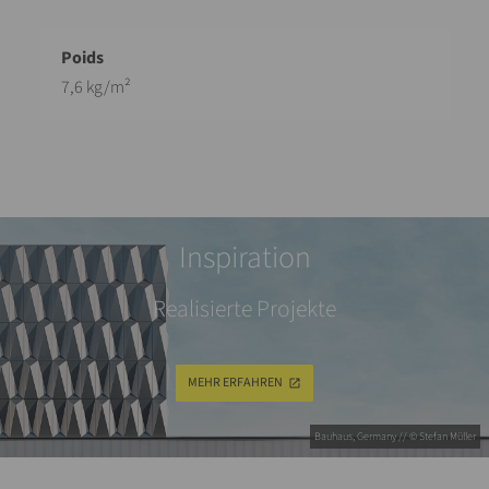
7,6 kg/m²
Inspiration
Realisierte Projekte
MEHR ERFAHREN
Bauhaus, Germany // © Stefan Müller