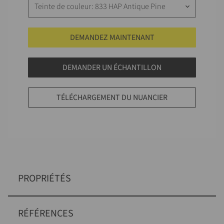
Teinte de couleur: 833 HAP Antique Pine
keyboard_arrow_down
DEMANDEZ MAINTENANT
DEMANDER UN ÉCHANTILLON
TÉLÉCHARGEMENT DU NUANCIER
PROPRIÉTÉS
RÉFÉRENCES