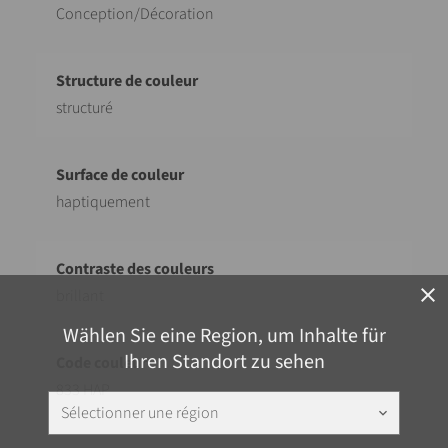
Conception/Décoration
structuré
haptiquement
close
brillant
Wählen Sie eine Region, um Inhalte für
Ihren Standort zu sehen
833 HAP
Sélectionner une région
keyboard_arrow_down