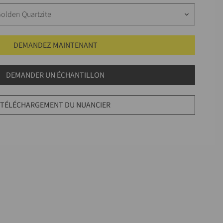
Golden Quartzite
keyboard_arrow_down
DEMANDEZ MAINTENANT
DEMANDER UN ÉCHANTILLON
TÉLÉCHARGEMENT DU NUANCIER