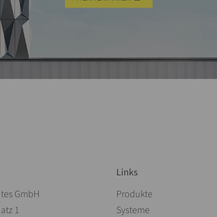
Links
Aller au contenu
ites GmbH
Produkte
atz 1
Systeme