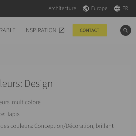
Aller au contenu
Aller au contenu
Architecture
Europe
FR
RABLE
INSPIRATION
CONTACT
leurs: Design
urs: multicolore
ce: Tapis
 des couleurs: Conception/Décoration, brillant