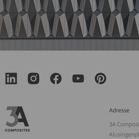
Adresse
3A Compos
Alusingenpl