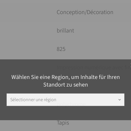
Conception/Décoration
brillant
825
c
Impression numérique avec fini
Wählen Sie eine Region, um Inhalte für Ihren
Standort zu sehen
chaud
Sélectionner une région
keyboard_arrow_down
polychrome
Tapis