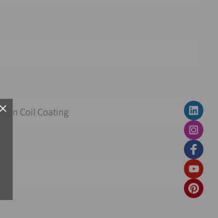
lose
tion Coil Coating