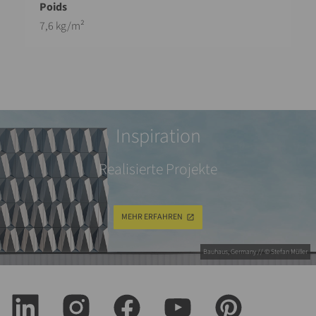
7,6 kg/m²
Inspiration
Realisierte Projekte
MEHR ERFAHREN
Bauhaus, Germany // © Stefan Müller