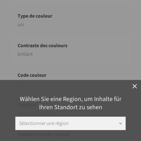
uni
brillant
103
close
Wählen Sie eine Region, um Inhalte für
Ihren Standort zu sehen
Revêtement Coil
Sélectionner une région
keyboard_arrow_down