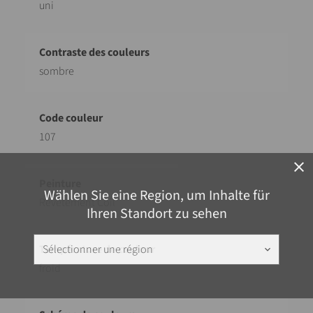
uni
sombre
107
close
Wählen Sie eine Region, um Inhalte für
Revêtement Coil
Ihren Standort zu sehen
Sélectionner une région
keyboard_arrow_down
froid