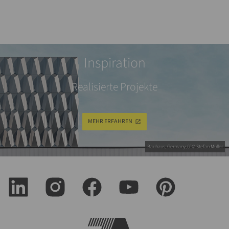
Inspiration
Realisierte Projekte
MEHR ERFAHREN
Bauhaus, Germany // © Stefan Müller