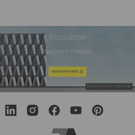
Inspiration
Realisierte Projekte
MEHR ERFAHREN
Bauhaus, Germany // © Stefan Müller