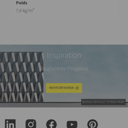
7,6 kg/m²
Inspiration
Realisierte Projekte
MEHR ERFAHREN
Bauhaus, Germany // © Stefan Müller