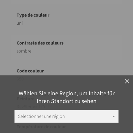
uni
sombre
350
close
Wählen Sie eine Region, um Inhalte für
Ihren Standort zu sehen
Revêtement Coil
Sélectionner une région
keyboard_arrow_down