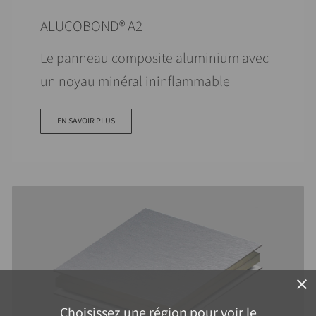
ALUCOBOND® A2
Le panneau composite aluminium avec
un noyau minéral ininflammable
EN SAVOIR PLUS
close
Choisissez une région pour voir le