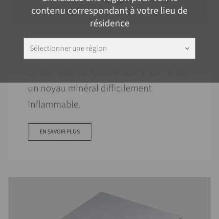
contenu correspondant à votre lieu de
résidence
ALUCOBOND® PLUS
Sélectionner une région
keyboard_arrow_down
Le panneau composite aluminium avec
un noyau minéral difficilement
inflammable.
EN SAVOIR PLUS