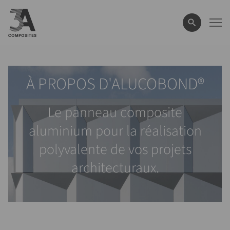
le
terme
de
recherche
À PROPOS D'ALUCOBOND®
Le panneau composite
aluminium pour la réalisation
polyvalente de vos projets
architecturaux.