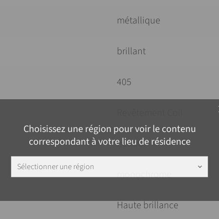
métallique
brillant
405
c
Revêtement Coil
Choisissez une région pour voir le contenu
correspondant à votre lieu de résidence
neutre
Sélectionner une région
keyboard_arrow_down
monochrome
Haute brillance