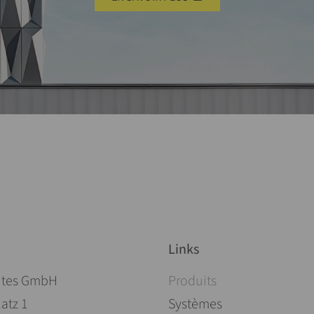
Links
Aller au contenu
ites GmbH
Produits
atz 1
Systèmes