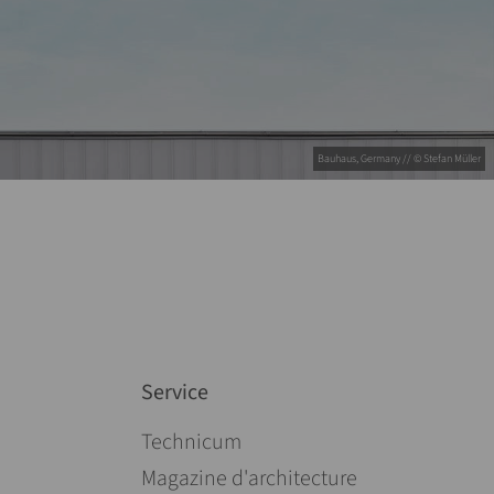
Bauhaus, Germany // © Stefan Müller
Service
Aller au contenu
Technicum
Magazine d'architecture