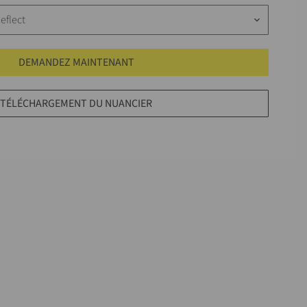
eflect
keyboard_arrow_down
DEMANDEZ MAINTENANT
TÉLÉCHARGEMENT DU NUANCIER