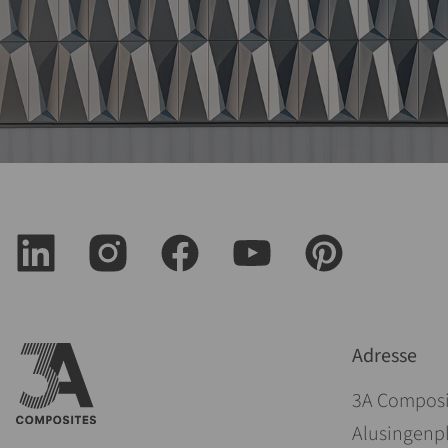
Adresse
3A Compos
Alusingenpl