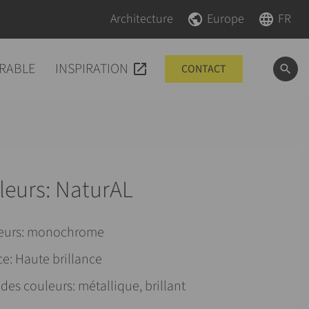
Aller au contenu
Aller au contenu
Architecture
Europe
FR
RABLE
INSPIRATION
CONTACT
leurs: NaturAL
eurs: monochrome
ce: Haute brillance
des couleurs: métallique, brillant