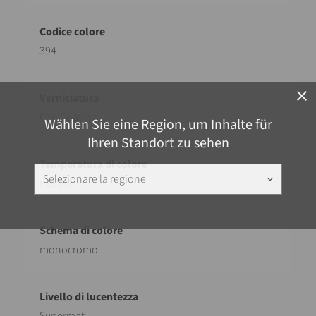
394
close
Coil Coating
Wählen Sie eine Region, um Inhalte für
Ihren Standort zu sehen
Selezionare la regione
keyboard_arrow_down
neutro
monocromo