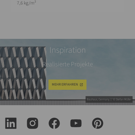
7,6 kg/m²
Inspiration
Realisierte Projekte
MEHR ERFAHREN
Bauhaus, Germany // © Stefan Müller