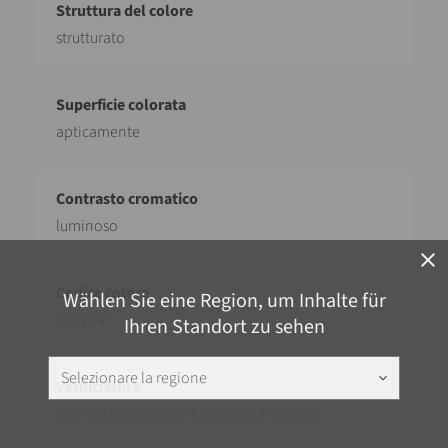
strutturato
apticamente
luminoso
close
Wählen Sie eine Region, um Inhalte für
838 HAP
Ihren Standort zu sehen
Selezionare la regione
keyboard_arrow_down
Stampa digitale con finitura coil coating