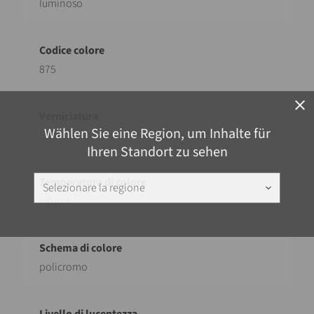
luminoso
875
close
Wählen Sie eine Region, um Inhalte für
Stampa digitale con finitura coil coating
Ihren Standort zu sehen
Selezionare la regione
keyboard_arrow_down
neutro
policromo