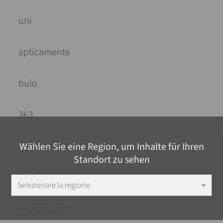
uni
apticamente
buio
363
c
Rivestimento in bobina
Wählen Sie eine Region, um Inhalte für Ihren
Standort zu sehen
neutro
Selezionare la regione
keyboard_arrow_down
monocromo