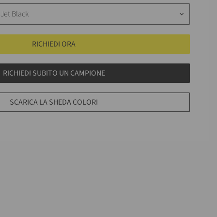
 Jet Black
keyboard_arrow_down
RICHIEDI ORA
RICHIEDI SUBITO UN CAMPIONE
SCARICA LA SHEDA COLORI