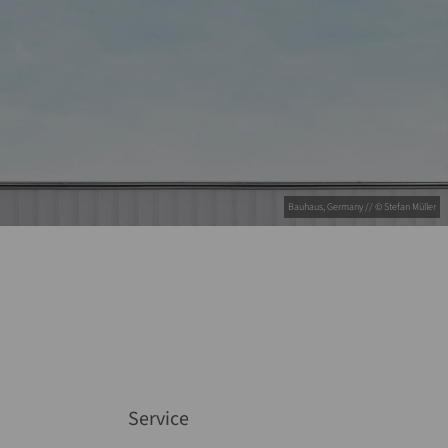
Bauhaus, Germany // © Stefan Müller
Service