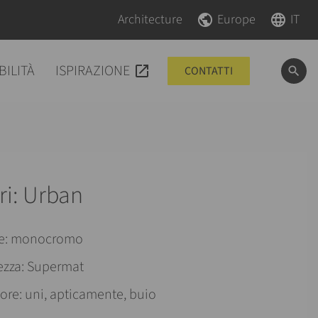
Salta la navigazione
Salta la navigazione
Architecture
Europe
IT
BILITÀ
ISPIRAZIONE
CONTATTI
ri: Urban
re: monocromo
tezza: Supermat
lore: uni, apticamente, buio