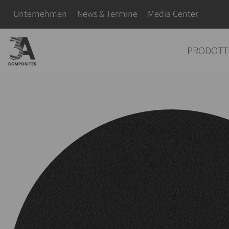
il
Salta la navigazione
Unternehmen
News & Termine
Media Center
termine
di
Salta la navigazione
PRODOTT
ricerca