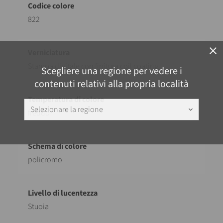
822
close
Stampa digitale con finitura coil coating
Scegliere una regione per vedere i
contenuti relativi alla propria località
Selezionare la regione
keyboard_arrow_down
freddo
policromo
Stuoia