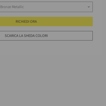
 Bronze Metallic
keyboard_arrow_down
RICHIEDI ORA
SCARICA LA SHEDA COLORI