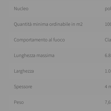
Nucleo
po
Quantità minima ordinabile in m2
100
Comportamento al fuoco
Cla
Lunghezza massima
6.
Larghezza
1.
Spessore
4 
Peso
7,