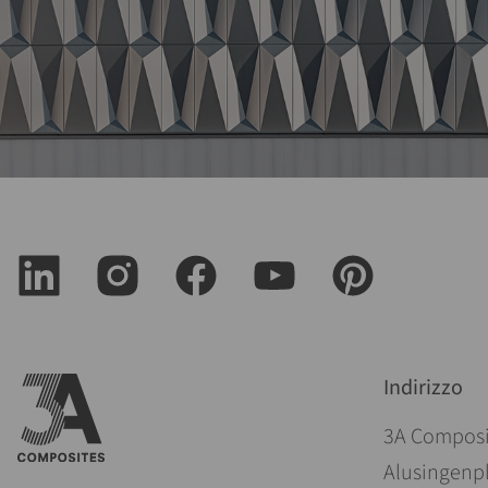
Indirizzo
3A Compos
Alusingenpl