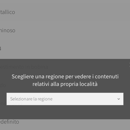
tallico
minoso
4
c
vestimento in bobina
Scegliere una regione per vedere i contenuti
relativi alla propria località
ldo
Selezionare la regione
keyboard_arrow_down
nocromo
definito