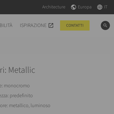
Salta la navigazione
Salta la navigazione
Architecture
Europa
IT
BILITÀ
ISPIRAZIONE
CONTATTI
ri: Metallic
re: monocromo
ezza: predefinito
lore: metallico, luminoso