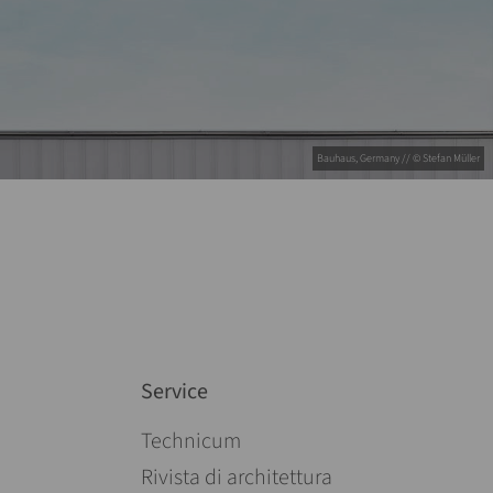
Bauhaus, Germany // © Stefan Müller
Service
Salta la navigazione
Technicum
Rivista di architettura