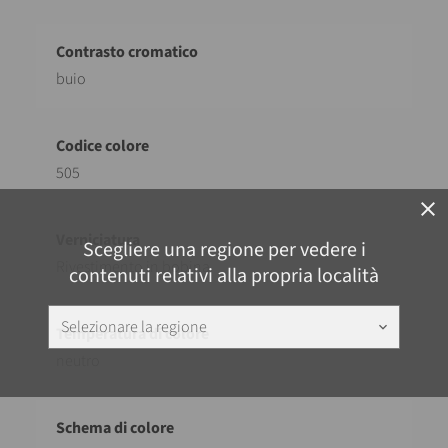
buio
505
close
Scegliere una regione per vedere i
Rivestimento in bobina
contenuti relativi alla propria località
Selezionare la regione
keyboard_arrow_down
neutro