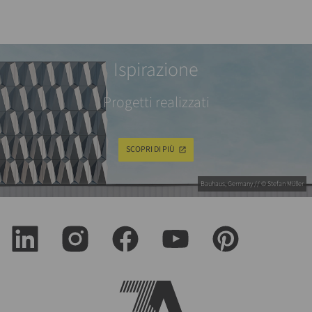
Ispirazione
Progetti realizzati
SCOPRI DI PIÙ
Bauhaus, Germany // © Stefan Müller