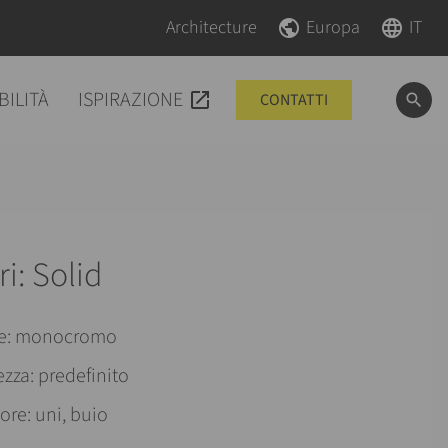
Salta la navigazione
Salta la navigazione
Architecture
Europa
IT
BILITÀ
ISPIRAZIONE
CONTATTI
ri: Solid
re: monocromo
ezza: predefinito
ore: uni, buio