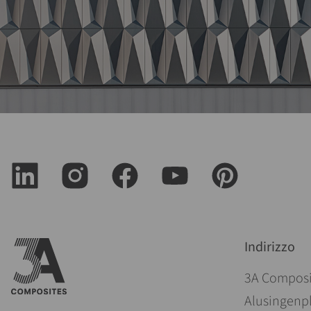
Indirizzo
3A Compos
Alusingenpl