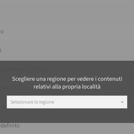
i
io
6
c
vestimento in bobina
Scegliere una regione per vedere i contenuti
relativi alla propria località
eddo
Selezionare la regione
keyboard_arrow_down
nocromo
definito