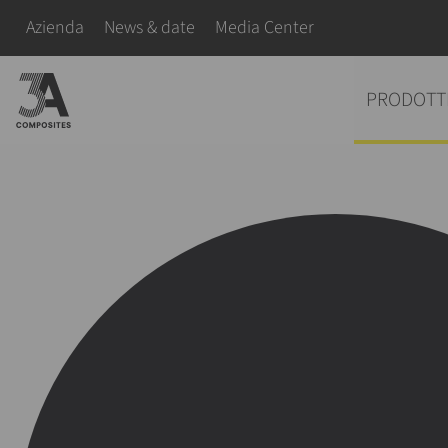
il
Salta la navigazione
Azienda
News & date
Media Center
termine
di
Salta la navigazione
PRODOTT
ricerca