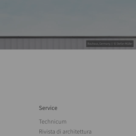
Bauhaus, Germany // © Stefan Müller
Service
Salta la navigazione
Technicum
Rivista di architettura