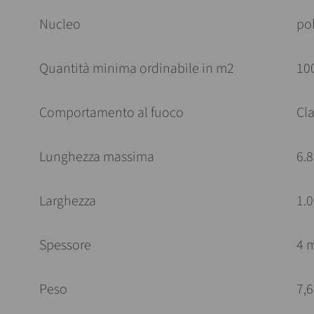
Nucleo
po
Quantità minima ordinabile in m2
100
Comportamento al fuoco
Cla
Lunghezza massima
6.
Larghezza
1.
Spessore
4 
Peso
7,