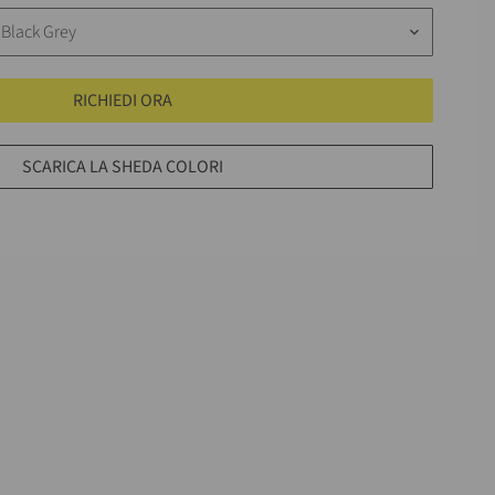
 Black Grey
keyboard_arrow_down
RICHIEDI ORA
SCARICA LA SHEDA COLORI