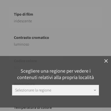
iridescente
luminoso
close
921
Scegliere una regione per vedere i
contenuti relativi alla propria località
Selezionare la regione
keyboard_arrow_down
Rivestimento in bobina