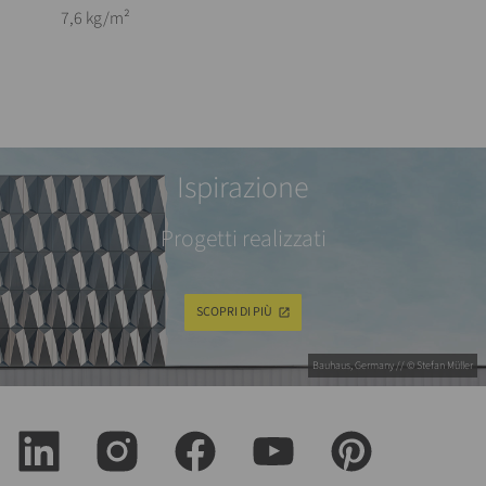
7,6 kg/m²
Ispirazione
Progetti realizzati
SCOPRI DI PIÙ
Bauhaus, Germany // © Stefan Müller