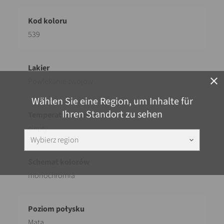
539
close
Powlekanie zwojów
Wählen Sie eine Region, um Inhalte für
Ihren Standort zu sehen
ciepły
Wybierz region
keyboard_arrow_down
monochromia
Mata