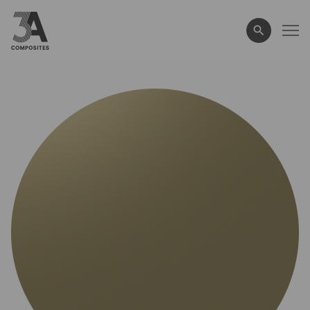
wyszukiwane
hasło