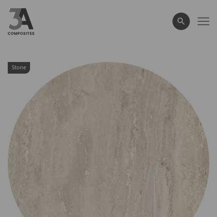
wyszukiwane
hasło
Stone