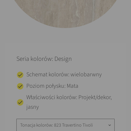
Seria kolorów: Design
Schemat kolorów: wielobarwny
Poziom połysku: Mata
Właściwości kolorów: Projekt/dekor,
jasny
Tonacja kolorów: 823 Travertino Tivoli
keyboard_arrow_down