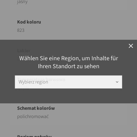
jasny
823
close
Wählen Sie eine Region, um Inhalte für
Druk cyfrowy z wykończeniem coil coating
Ihren Standort zu sehen
Wybierz region
keyboard_arrow_down
ciepły
polichromować