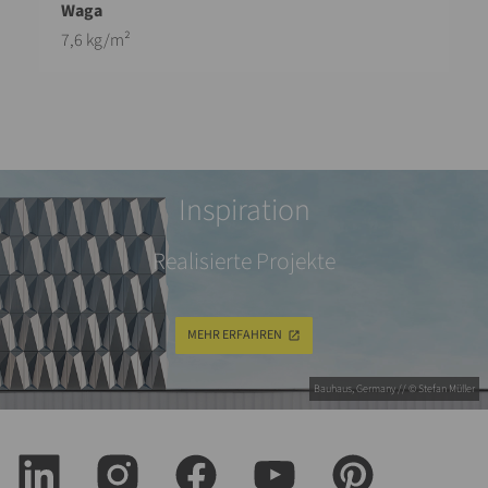
7,6 kg/m²
Inspiration
Realisierte Projekte
MEHR ERFAHREN
Bauhaus, Germany // © Stefan Müller