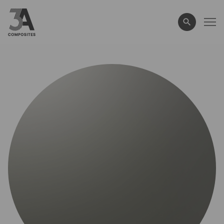
wyszukiwane
hasło