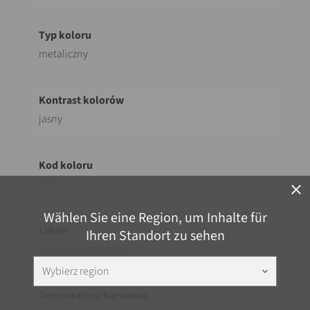
metaliczny
jasny
502
close
Wählen Sie eine Region, um Inhalte für
Ihren Standort zu sehen
Powlekanie zwojów
Wybierz region
keyboard_arrow_down